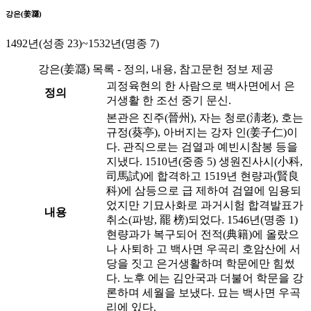
강은(姜㶏)
1492년(성종 23)~1532년(명종 7)
강은(姜㶏) 목록 - 정의, 내용, 참고문헌 정보 제공
괴정육현의 한 사람으로 백사면에서 은
정의
거생활 한 조선 중기 문신.
본관은 진주(晉州), 자는 청로(淸老), 호는
규정(葵亭), 아버지는 강자 인(姜子仁)이
다. 관직으로는 검열과 예빈시참봉 등을
지냈다. 1510년(중종 5) 생원진사시(小科,
司馬試)에 합격하고 1519년 현량과(賢良
科)에 삼등으로 급 제하여 검열에 임용되
었지만 기묘사화로 과거시험 합격발표가
내용
취소(파방, 罷 榜)되었다. 1546년(명종 1)
현량과가 복구되어 전적(典籍)에 올랐으
나 사퇴하 고 백사면 우곡리 호암산에 서
당을 짓고 은거생활하며 학문에만 힘썼
다. 노후 에는 김안국과 더불어 학문을 강
론하며 세월을 보냈다. 묘는 백사면 우곡
리에 있다.