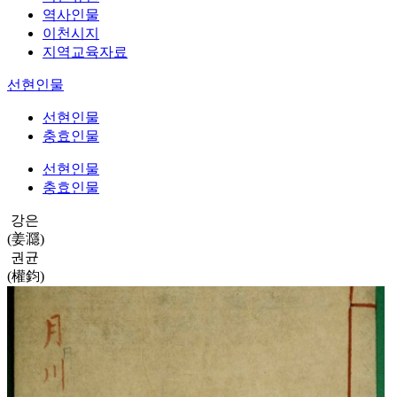
역사인물
이천시지
지역교육자료
선현인물
선현인물
충효인물
선현인물
충효인물
강은
(姜㶏)
권균
(權鈞)