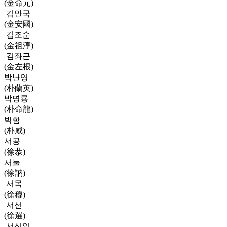
(金命元)
김안국
(金安國)
김조순
(金祖淳)
김좌근
(金左根)
박난영
(朴蘭英)
박명룡
(朴命龍)
박함
(朴咸)
서공
(徐恭)
서눌
(徐訥)
서목
(徐穆)
서선
(徐選)
서신일