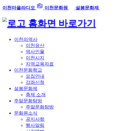
이천마을라디오
이천문화원
설봉문화제
홈화면 바로가기
이천의역사
이천유산
역사인물
이천시지
지역교육자료
이천문화학교
모집안내
강좌신청
설봉문화제
축제 소개
주말문화탐방
주말문화탐방
문화원소식
공지사항
행사알림