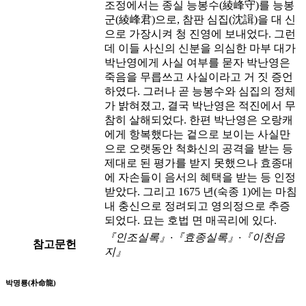
조정에서는 종실 능봉수(綾峰守)를 능봉
군(綾峰君)으로, 참판 심집(沈諿)을 대 신
으로 가장시켜 청 진영에 보내었다. 그런
데 이들 사신의 신분을 의심한 마부 대가
박난영에게 사실 여부를 묻자 박난영은
죽음을 무릅쓰고 사실이라고 거 짓 증언
하였다. 그러나 곧 능봉수와 심집의 정체
가 밝혀졌고, 결국 박난영은 적진에서 무
참히 살해되었다. 한편 박난영은 오랑캐
에게 항복했다는 겉으로 보이는 사실만
으로 오랫동안 척화신의 공격을 받는 등
제대로 된 평가를 받지 못했으나 효종대
에 자손들이 음서의 혜택을 받는 등 인정
받았다. 그리고 1675 년(숙종 1)에는 마침
내 충신으로 정려되고 영의정으로 추증
되었다. 묘는 호법 면 매곡리에 있다.
『인조실록』·『효종실록』·『이천읍
참고문헌
지』
박명룡(朴命龍)