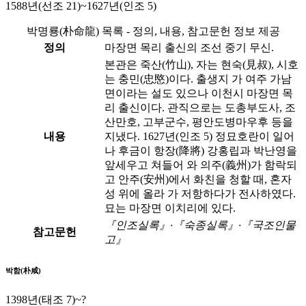
1588년(선조 21)~1627년(인조 5)
박명룡(朴命龍) 목록 - 정의, 내용, 참고문헌 정보 제공
정의
마장면 목리 출신의 조선 중기 무신.
본관은 죽산(竹山), 자는 현숙(見叔), 시호
는 충민(忠愍)이다. 출생지 가 여주 가남
면이라는 설도 있으나 이천시 마장면 목
리 출신이다. 관직으로는 도총부도사, 조
산만호, 고부군수, 평안도병마우후 등을
내용
지냈다. 1627년(인조 5) 정묘호란이 일어
나 후금이 항장(降將) 강홍립과 박난영을
앞세우고 쳐들어 와 의주(義州)가 함락되
고 안주(安州)에서 화친을 청할 때, 혼자
성 위에 올라 가 저항하다가 전사하였다.
묘는 마장면 이치리에 있다.
『인조실록』·『숙종실록』·『국조인물
참고문헌
고』
박함(朴咸)
1398년(태조 7)~?