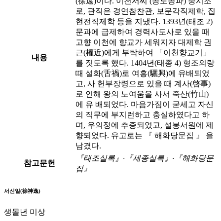
(徐遠)이다. 이천서씨 (공도공파) 중시조
로, 관직은 경연참찬관, 보문각직제학, 집
현전직제학 등을 지냈다. 1393년(태조 2)
문과에 급제하여 경력사도사로 있을 때
고향 이천에 향교가 세워지자 대제학 권
근(權近)에게 부탁하여 「이천향교기」
내용
를 짓도록 했다. 1404년(태종 4) 형조의랑
때 설화(舌禍)로 여흥(驪興)에 유배되었
고, 사 헌부장령으로 있을 때 계사(啓事)
로 인해 왕의 노여움을 사서 죽산(竹山)
에 유 배되었다. 마음가짐이 굳세고 자신
의 직무에 부지런하고 충실하였다고 하
며, 우의정에 추증되었고, 설봉서원에 제
향되었다. 유고로는 『 해화당문집 』 을
남겼다.
『태조실록』·『세종실록』·『해화당문
참고문헌
집』
서신일(徐神逸)
생몰년 미상