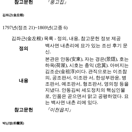
참고문헌
『풍고집』
김좌근(金左根)
1797년(정조 21)~1869년(고종 6)
김좌근(金左根) 목록 - 정의, 내용, 참고문헌 정보 제공
백사면 내촌리에 묘가 있는 조선 후기 문
정의
신.
본관은 안동(安東), 자는 경은(景隱), 호는
하옥(荷屋), 시호는 충익 (忠翼). 아버지는
김조순(金祖淳)이다. 관직으로는 이조참
의, 공조판서, 이조판 서, 한성부판윤, 병
내용
조판서, 예조판서, 형조판서, 영의정 등을
지냈다. 안동김씨 세도정치의 핵심인물
로, 인품은 곧으면서 맑고 공평하였다. 묘
는 백사면 내촌 리에 있다.
참고문헌
『이천읍지』
박난영(朴蘭英)