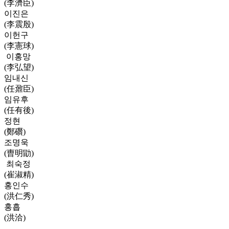
(李濟臣)
이진은
(李震殷)
이헌구
(李憲球)
이홍망
(李弘望)
임내신
(任鼐臣)
임유후
(任有後)
정현
(鄭礥)
조명욱
(曺明勖)
최숙정
(崔淑精)
홍인수
(洪仁秀)
홍흡
(洪洽)