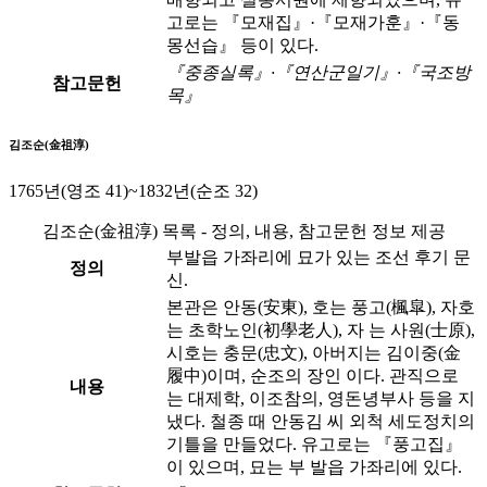
고로는 『모재집』·『모재가훈』·『동
몽선습』 등이 있다.
『중종실록』·『연산군일기』·『국조방
참고문헌
목』
김조순(金祖淳)
1765년(영조 41)~1832년(순조 32)
김조순(金祖淳) 목록 - 정의, 내용, 참고문헌 정보 제공
부발읍 가좌리에 묘가 있는 조선 후기 문
정의
신.
본관은 안동(安東), 호는 풍고(楓皐), 자호
는 초학노인(初學老人), 자 는 사원(士原),
시호는 충문(忠文), 아버지는 김이중(金
履中)이며, 순조의 장인 이다. 관직으로
내용
는 대제학, 이조참의, 영돈녕부사 등을 지
냈다. 철종 때 안동김 씨 외척 세도정치의
기틀을 만들었다. 유고로는 『풍고집』
이 있으며, 묘는 부 발읍 가좌리에 있다.