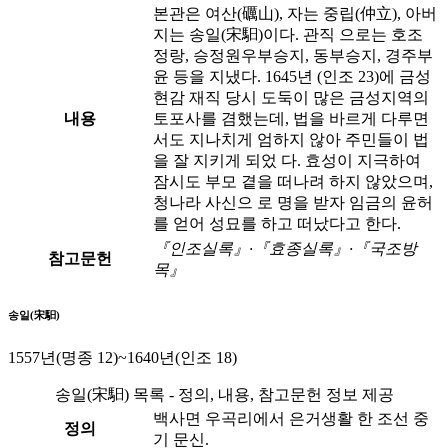
본관은 여산(礪山), 자는 중립(仲立), 아버
지는 송일(宋馹)이다. 관직 으로는 호조
정랑, 승정원우부승지, 동부승지, 경주부
윤 등을 지냈다. 1645년 (인조 23)에 금성
현감 재직 당시 도둑이 많은 금성지역의
내용
토포사를 겸했는데, 법을 바르게 다루면
서도 지나치게 엄하지 않아 주민들이 법
을 잘 지키게 되었 다. 효성이 지극하여
잠시도 부모 곁을 떠나려 하지 않았으며,
청나라 사신으 로 명을 받자 임금의 윤허
를 얻어 성묘를 하고 떠났다고 한다.
『인조실록』·『효종실록』·『국조방
참고문헌
목』
송일(宋馹)
1557년(명종 12)~1640년(인조 18)
송일(宋馹) 목록 - 정의, 내용, 참고문헌 정보 제공
백사면 우곡리에서 은거생활 한 조선 중
정의
기 문신.