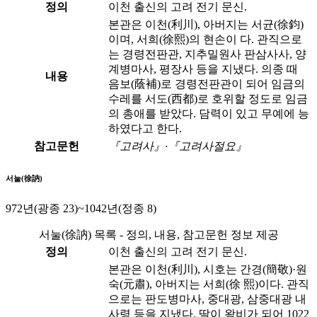
정의
이천 출신의 고려 전기 문신.
본관은 이천(利川), 아버지는 서균(徐鈞)
이며, 서희(徐熙)의 현손이 다. 관직으로
는 경령전판관, 지추밀원사 판삼사사, 양
계병마사, 평장사 등을 지냈다. 의종 때
내용
음보(蔭補)로 경령전판관이 되어 임금의
수레를 서도(西都)로 호위할 정도로 임금
의 총애를 받았다. 담력이 있고 무예에 능
하였다고 한다.
참고문헌
『고려사』·『고려사절요』
서눌(徐訥)
972년(광종 23)~1042년(정종 8)
서눌(徐訥) 목록 - 정의, 내용, 참고문헌 정보 제공
정의
이천 출신의 고려 전기 문신.
본관은 이천(利川), 시호는 간경(簡敬)·원
숙(元肅), 아버지는 서희(徐 熙)이다. 관직
으로는 판도병마사, 중대광, 삼중대광 내
사령 등을 지냈다. 딸이 왕비가 되어 1022