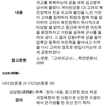
국교를 회복하는데 공을 세워 검교병부
상서에 올랐다. 993년(성종 12) 고려의 북
내용
진정책과 친송 외교에 불안을 느낀 거란
이 고려를 침략하자 최량과 함께 적을 방
어하며 고려의 북진정책이 역사적으로
타당함 을 밝히고 중간에 위치한 여진족
을 평정하자고 거란을 설득해 군사를 돌
려보 냈다. 그 결과 강동6주에 성을 쌓아
압록강 동쪽의 여진족을 몰아내고 지역
을 다시 고려의 영토로 편입시키는데 크
게 공헌하였다.
노계현, 『고려외교사』, 학연문화사,
참고문헌
2000
성담령(成聃齡)
1452년(문종 2)~1523년(중종 18)
성담령(成聃齡) 목록 - 정의, 내용, 참고문헌 정보 제공
괴정육현의 한 사람으로 신둔면 수광리
정의
에서 은거생활 한 조선 전기 학자.