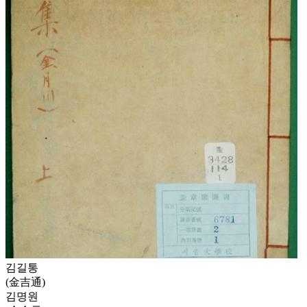
김길통
(金吉通)
김명원