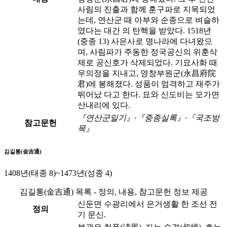
사림의 진출과 함께 훈구파로 지목되었
는데, 연산군 때 아부와 순종으로 벼슬하
였다는 대간 의 탄핵을 받았다. 1518년
(중종 13) 사은사로 명나라에 다녀왔으
며, 사림파가 주동한 정국공신의 위훈삭
제로 공신호가 삭제되었다. 기묘사화 때
우의정을 지내고, 영창부원군(永昌府院
君)에 봉해졌다. 성품이 엄격하고 재주가
뛰어났 다고 한다. 묘와 신도비는 모가면
산내리에 있다.
『연산군일기』·『중종실록』·『국조방
참고문헌
목』
김길통(金吉通)
1408년(태종 8)~1473년(성종 4)
김길통(金吉通) 목록 - 정의, 내용, 참고문헌 정보 제공
신둔면 수광리에서 은거생활 한 조선 전
정의
기 문신.