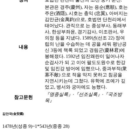
본관은 경주(慶州), 자는 응순(應順), 호는
주은(酒隱), 시호는 충익 (忠翼), 아버지는
김만균(金萬鈞)으로, 호법면 단천리에서
태어났다. 관직으로 는 종성부사, 동래부
사, 한성부좌윤, 경기감사, 이조판서, 우
의정 등을 지냈다. 1589년(선조 22) 정여
립의 난을 수습하는 데 공을 세워 평난공
내용
신 3등에 책록 되었고 경림군(慶林君)에
봉해졌다. 1592년 임진왜란이 일어나자
순검사가 되 고 이어 팔도도원수로 한강
및 임진강 방어에 임했으나, 중과부적(衆
寡不敵) 으로 적을 막지 못하고 침공을
지연시키는데 그쳤다. 유학에 조예가 깊
었고, 병서와 궁마에도 능했다.
『명종실록』·『선조실록』·『국조방
참고문헌
목』
김안국(金安國)
1478년(성종 9)~1*543년(중종 28)