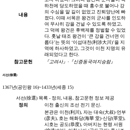
하천에 당도하였을 때 홍수로 불어나 강
의 수심을 알 길이 없었고 진퇴양난에 빠
내용
졌다. 이때 서목은 왕건의 군사를 인도하
여 무사히 강을 건널 수 있도록 하였고,
그 덕에 왕건은 후백제를 정벌할 수 있었
다. 훗날 태조 왕건이 ‘큰 강을 건너면 이
롭다’는 뜻의 ‘이섭대천(利涉大川)’을 지
역에 하사하였고, 그것이 이천 지명의 유
래되었다고 한다.
참고문헌
『고려사』·『신증동국여지승람』
서선(徐選)
1367년(공민왕 16)~1433년(세종 15)
서선(徐選) 목록 - 정의, 내용, 참고문헌 정보 제공
정의
이천 출신의 조선 전기 문신.
본관은 이천(利川), 자는 대숙(大叔)·언부
(彦夫), 호는 해화당(海華 堂)·신당(莘堂),
시호는 공도(恭度), 아버지는 현령 서원