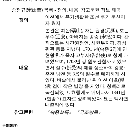
송정규(宋廷奎) 목록 - 정의, 내용, 참고문헌 정보 제공
이천에서 은거생활한 조선 후기 문신이
정의
자 효자.
본관은 여산(礪山), 자는 원경(元卿), 호는
우수(迂叟), 아버지는 송증 (宋拯)이다. 관
직으로는 사간원정언, 사헌부지평, 경성
판관 등을 지냈다. 1701 년(숙종 27)에 인
현왕후가 죽자 고부사(告訃使)로 청에 다
녀왔으며, 1708년 강 원도관찰사로 있으
내용
면서 절수(折受)의 폐를 상소하여 강릉·
춘천·낭천 등 3읍의 절수를 폐지하게 하
였다. 벼슬에서 물러난 뒤 이천 이호(梨
湖) 곁에 작은 별장 을 지었다. 청백리로
녹선되었고, 효행에도 뛰어나서 1841년
(헌종 7) 효자로 정려되었다. 묘는 백사면
내촌리에 있다.
참고문헌
『숙종실록』·『국조방목』
송질(宋瓆)