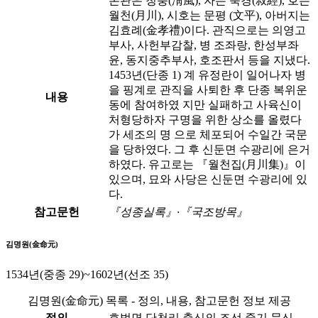
본관은 청풍(淸風), 자는 숙경(叔經), 호는
월천(月川), 시호는 문평 (文平), 아버지는
김효례(金孝禮)이다. 관직으로는 의영고
부사, 사헌부감찰, 병 조좌랑, 한성부좌
윤, 동지중추부사, 호조판서 등을 지냈다.
1453년(단종 1) 계 유정란이 일어나자 병
을 핑계로 관직을 사퇴한 후 단종 복위운
내용
동에 참여하였 지만 실패하고 사육신이
처형당하자 구명을 위한 상소를 올렸다
가 세조의 명 으로 체포되어 수일간 국문
을 당하였다. 그 후 신둔면 수광리에 은거
하였다. 유고로는 『월천집(月川集)』이
있으며, 묘와 사당은 신둔면 수광리에 있
다.
참고문헌
『성종실록』·『국조방목』
김명원(金命元)
1534년(중종 29)~1602년(선조 35)
김명원(金命元) 목록 - 정의, 내용, 참고문헌 정보 제공
정의
호법면 단천리 출신의 조선 중기 문신.