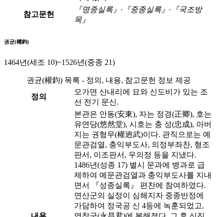
『명종실록』·『중종실록』·『국조방
참고문헌
목』
권균(權鈞)
1464년(세조 10)~1526년(중종 21)
권균(權鈞) 목록 - 정의, 내용, 참고문헌 정보 제공
모가면 산내리에 묘와 신도비가 있는 조
정의
선 전기 문신.
본관은 안동(安東), 자는 정경(正卿), 호는
유연당(悠然堂), 시호는 충 성(忠成), 아버
지는 권형무(權逈武)이다. 관직으로는 예
문관검열, 충익부도사, 의정부좌찬, 형조
판서, 이조판서, 우의정 등을 지냈다.
1486년(성종 17) 별시 문과에 병과로 급
제하여 예문관검열과 충익부도사를 지내
면서 『성종실록』 편찬에 참여하였다.
연산군의 실정이 심해지자 중종반정에
가담하여 정국공 신 4등에 녹훈되었고,
내용
영창군(永昌君)에 봉해졌다. 그 후 신진