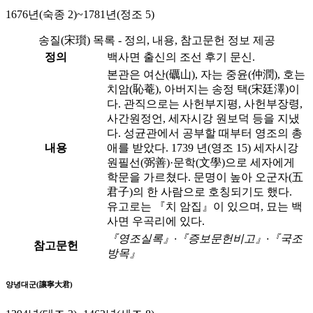
1676년(숙종 2)~1781년(정조 5)
송질(宋瓆) 목록 - 정의, 내용, 참고문헌 정보 제공
정의
백사면 출신의 조선 후기 문신.
본관은 여산(礪山), 자는 중윤(仲潤), 호는
치암(恥菴), 아버지는 송정 택(宋廷澤)이
다. 관직으로는 사헌부지평, 사헌부장령,
사간원정언, 세자시강 원보덕 등을 지냈
다. 성균관에서 공부할 때부터 영조의 총
내용
애를 받았다. 1739 년(영조 15) 세자시강
원필선(弼善)·문학(文學)으로 세자에게
학문을 가르쳤다. 문명이 높아 오군자(五
君子)의 한 사람으로 호칭되기도 했다.
유고로는 『치 암집』이 있으며, 묘는 백
사면 우곡리에 있다.
『영조실록』·『증보문헌비고』·『국조
참고문헌
방목』
양녕대군(讓寧大君)