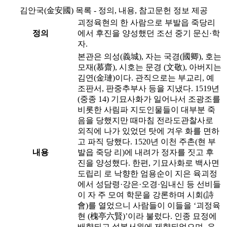
김안국(金安國) 목록 - 정의, 내용, 참고문헌 정보 제공
괴정육현의 한 사람으로 부발읍 죽당리
정의
에서 후진을 양성했던 조선 중기 문신·학
자.
본관은 의성(義城), 자는 국경(國卿), 호는
모재(慕齋), 시호는 문경 (文敬), 아버지는
김연(金璉)이다. 관직으로는 부교리, 예
조판서, 판중추부사 등을 지냈다. 1519년
(중종 14) 기묘사화가 일어나서 조광조를
비롯한 사림파 지도인물들이 대부분 죽
음을 당했지만 때마침 전라도관찰사로
외직에 나가 있었던 탓에 겨우 화를 면하
고 파직 당했다. 1520년 이천 주촌(현 부
내용
발읍 죽당 리)에 내려가 정자를 짓고 후
진을 양성했다. 한편, 기묘사화로 백사면
도립리 로 낙향한 엄용순이 지은 육괴정
에서 성담령·강은·오경·임내신 등 선비들
이 자 주 모여 학문을 강론하며 시회(詩
會)를 열었으니 사람들이 이들을 ‘괴정육
현 (槐亭六賢)’이라 불렀다. 인종 묘정에
배향되고 설봉서원에 제향되었으며, 유