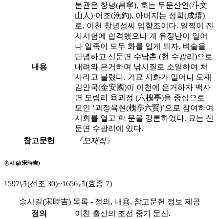
본관은 창녕(昌寧), 호는 두문산인(斗文
山人)·어조(漁釣), 아버지는 성희(成熺)
로, 이천 창녕성씨 입향조이다. 일찍이 진
사시험에 합격했으나 계 유정난이 일어
나 일족이 모두 화를 입게 되자, 벼슬을
단념하고 신둔면 수남촌 (현 수광리)으로
내용
내려와 은거하며 낚시질로 소일하여 처
사라고 불렸다. 기묘 사화가 일어나 모재
김안국(金安國)이 이천에 은거하자 백사
면 도립리 육괴정 (六槐亭)을 중심으로
모인 ‘괴정육현(槐亭六賢)’으로 참여하여
시회를 열고 학 문을 강론하였다. 묘는 신
둔면 수광리에 있다.
참고문헌
『모재집』
송시길(宋時吉)
1597년(선조 30)~1656년(효종 7)
송시길(宋時吉) 목록 - 정의, 내용, 참고문헌 정보 제공
정의
이천 출신의 조선 중기 문신.