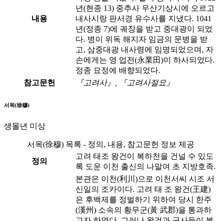
년(현종 13) 중추사 우산기상시에 오르고
내용
내사시랑 판서경 유수사를 지냈다. 1041
년(정종 7)에 궤장을 받고 중대광이 되었
다. 병이 위독 해지자 임금의 문병을 받
고, 삼중대광 내사령에 임명되었으며, 자
손에게는 영 업전(永業田)이 하사되었다.
정종 묘정에 배향되었다.
참고문헌
『고려사』, 『고려사절요』
서목(徐穆)
생몰년 미상
서목(徐穆) 목록 - 정의, 내용, 참고문헌 정보 제공
고려 태조 왕건이 복하천을 건널 수 있도
정의
록 도운 이천 출신의 나말여 초 지방호족.
본관은 이천(利川)으로 이천서씨 시조 서
신일의 조카이다. 고려 태 조 왕건(王建)
은 후백제를 정벌하기 위하여 당시 한주
(漢州) 소속의 황무군(黃 武郡)을 통과하
고자 하였다. 그러나 왕건과 군사들이 복