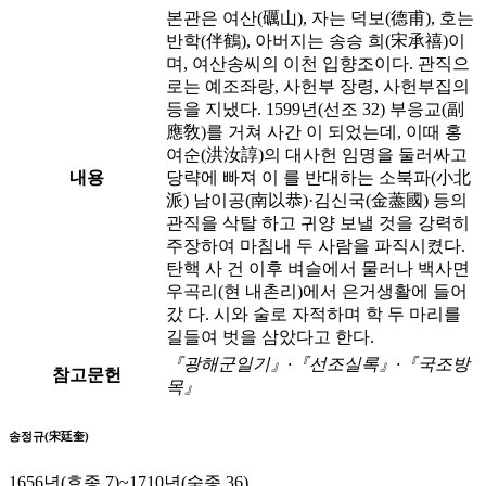
본관은 여산(礪山), 자는 덕보(德甫), 호는
반학(伴鶴), 아버지는 송승 희(宋承禧)이
며, 여산송씨의 이천 입향조이다. 관직으
로는 예조좌랑, 사헌부 장령, 사헌부집의
등을 지냈다. 1599년(선조 32) 부응교(副
應敎)를 거쳐 사간 이 되었는데, 이때 홍
여순(洪汝諄)의 대사헌 임명을 둘러싸고
내용
당략에 빠져 이 를 반대하는 소북파(小北
派) 남이공(南以恭)·김신국(金藎國) 등의
관직을 삭탈 하고 귀양 보낼 것을 강력히
주장하여 마침내 두 사람을 파직시켰다.
탄핵 사 건 이후 벼슬에서 물러나 백사면
우곡리(현 내촌리)에서 은거생활에 들어
갔 다. 시와 술로 자적하며 학 두 마리를
길들여 벗을 삼았다고 한다.
『광해군일기』·『선조실록』·『국조방
참고문헌
목』
송정규(宋廷奎)
1656년(효종 7)~1710년(숙종 36)