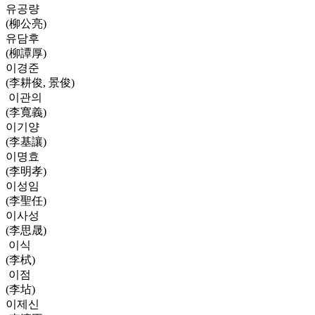
유공량
(柳公亮)
유담후
(柳譚厚)
이경준
(李耕俊, 景俊)
이관의
(李寬義)
이기양
(李基讓)
이명효
(李明孝)
이성임
(李聖任)
이사성
(李思晟)
이식
(李栻)
이점
(李坫)
이제신