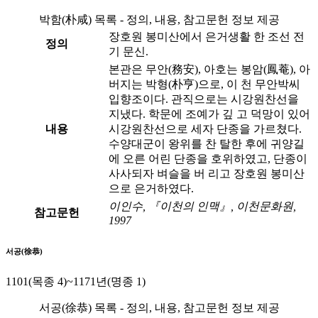
박함(朴咸) 목록 - 정의, 내용, 참고문헌 정보 제공
장호원 봉미산에서 은거생활 한 조선 전
정의
기 문신.
본관은 무안(務安), 아호는 봉암(鳳菴), 아
버지는 박형(朴亨)으로, 이 천 무안박씨
입향조이다. 관직으로는 시강원찬선을
지냈다. 학문에 조예가 깊 고 덕망이 있어
내용
시강원찬선으로 세자 단종을 가르쳤다.
수양대군이 왕위를 찬 탈한 후에 귀양길
에 오른 어린 단종을 호위하였고, 단종이
사사되자 벼슬을 버 리고 장호원 봉미산
으로 은거하였다.
이인수, 『이천의 인맥』, 이천문화원,
참고문헌
1997
서공(徐恭)
1101(목종 4)~1171년(명종 1)
서공(徐恭) 목록 - 정의, 내용, 참고문헌 정보 제공