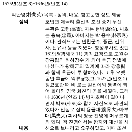
1575년(선조 8)~1636년(인조 14)
박난영(朴蘭英) 목록 - 정의, 내용, 참고문헌 정보 제공
정의
호법면 매곡리 출신의 조선 중기 무신.
본관은 고령(高靈), 자는 형백(馨伯), 시호
는 충숙(忠肅), 아버지는 박 종수(朴宗秀)
이다. 관직으로는 면천군수, 중군, 선위
사, 선유사 등을 지냈다. 창성부사로 있던
1619년(광해군 11) 명의 요청으로 도원수
강홍립의 휘하장수 가 되어 후금 정벌에
나섰다가 광해군의 밀계에 따라 강홍립
과 함께 후금에 투 항하였다. 그 후 오랫
동안 후금에 억류당했고, 1627년(인조 5)
정묘호란 때 비 로소 길잡이와 통역이 되
어 돌아와 양국 화친의 공을 세웠다. 그러
나 1636년 (인조 14) 병자호란이 일어나
면서 박로(朴로)와 함께 사신으로 파견되
었다가 인질로 잡혀 용골대(龍骨大)·마부
대(馬夫大) 휘하의 청군 진영에 머무르게
되 었다. 청 진영에서는 왕자와 대신을 사
내용
신으로 보내라고 요구하였고, 이때 조선