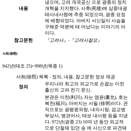
냈으며, 고려 개국공신 으로 광종의 정치
내용
개혁을 지지했다. 사후(死後)에 삼중대광
태사내사령에 추증 되었으며, 광종 묘정
에 배향되었다. 아버지 서신일이 사슴을
구해준 덕분에 태 어났다는 이야기의 아
이다.
참고문헌
『고려사』·『고려사절요』
서희(徐熙)
942년(태조 25)~998년(목종 1)
서희(徐熙) 목록 - 정의, 내용, 참고문헌 정보 제공
우리나라 최고의 외교가로 손꼽는 이천
정의
출신의 고려 전기 문신.
본관은 이천(利川), 자는 염윤(廉允), 호는
복천(福川), 아버지는 서필 (徐弼)이다. 관
직으로는 광평원외랑, 내의시랑, 검교병
부상서, 병관어사, 태보 내사령 등을 지냈
다. 972년(광종 23) 10여 년 동안 외교적
으로 단절돼 있던 송 에 사신으로 파견돼