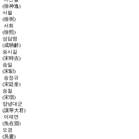
(徐神逸)
서필
(徐弼)
서희
(徐熙)
성담령
(成聃齡)
송시길
(宋時吉)
송일
(宋馹)
송정규
(宋廷奎)
송질
(宋瓆)
양녕대군
(讓寧大君)
어재연
(魚在淵)
오경
(吳慶)