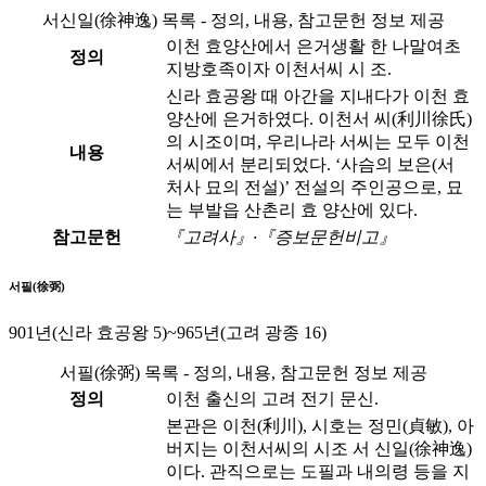
서신일(徐神逸) 목록 - 정의, 내용, 참고문헌 정보 제공
이천 효양산에서 은거생활 한 나말여초
정의
지방호족이자 이천서씨 시 조.
신라 효공왕 때 아간을 지내다가 이천 효
양산에 은거하였다. 이천서 씨(利川徐氏)
의 시조이며, 우리나라 서씨는 모두 이천
내용
서씨에서 분리되었다. ‘사슴의 보은(서
처사 묘의 전설)’ 전설의 주인공으로, 묘
는 부발읍 산촌리 효 양산에 있다.
참고문헌
『고려사』·『증보문헌비고』
서필(徐弼)
901년(신라 효공왕 5)~965년(고려 광종 16)
서필(徐弼) 목록 - 정의, 내용, 참고문헌 정보 제공
정의
이천 출신의 고려 전기 문신.
본관은 이천(利川), 시호는 정민(貞敏), 아
버지는 이천서씨의 시조 서 신일(徐神逸)
이다. 관직으로는 도필과 내의령 등을 지