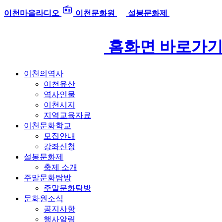
이천마을라디오
이천문화원
설봉문화제
홈화면 바로가
이천의역사
이천유산
역사인물
이천시지
지역교육자료
이천문화학교
모집안내
강좌신청
설봉문화제
축제 소개
주말문화탐방
주말문화탐방
문화원소식
공지사항
행사알림