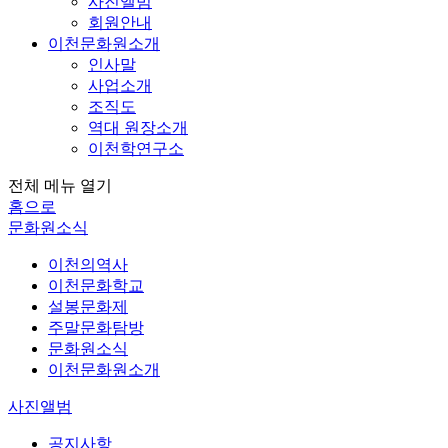
사진앨범
회원안내
이천문화원소개
인사말
사업소개
조직도
역대 원장소개
이천학연구소
전체 메뉴 열기
홈으로
문화원소식
이천의역사
이천문화학교
설봉문화제
주말문화탐방
문화원소식
이천문화원소개
사진앨범
공지사항