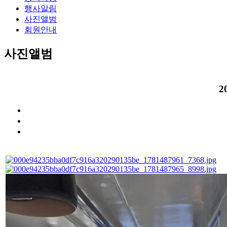
행사알림
사진앨범
회원안내
사진앨범
2