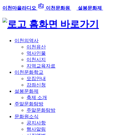
이천마을라디오
이천문화원
설봉문화제
홈화면 바로가기
이천의역사
이천유산
역사인물
이천시지
지역교육자료
이천문화학교
모집안내
강좌신청
설봉문화제
축제 소개
주말문화탐방
주말문화탐방
문화원소식
공지사항
행사알림