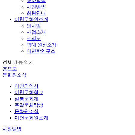
행사알림
사진앨범
회원안내
이천문화원소개
인사말
사업소개
조직도
역대 원장소개
이천학연구소
전체 메뉴 열기
홈으로
문화원소식
이천의역사
이천문화학교
설봉문화제
주말문화탐방
문화원소식
이천문화원소개
사진앨범