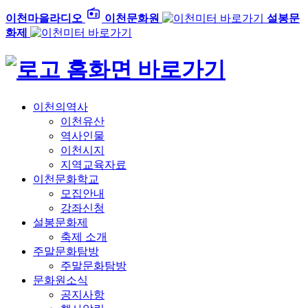
이천마을라디오
이천문화원
설봉문
화제
홈화면 바로가기
이천의역사
이천유산
역사인물
이천시지
지역교육자료
이천문화학교
모집안내
강좌신청
설봉문화제
축제 소개
주말문화탐방
주말문화탐방
문화원소식
공지사항