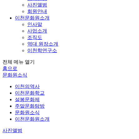
사진앨범
회원안내
이천문화원소개
인사말
사업소개
조직도
역대 원장소개
이천학연구소
전체 메뉴 열기
홈으로
문화원소식
이천의역사
이천문화학교
설봉문화제
주말문화탐방
문화원소식
이천문화원소개
사진앨범