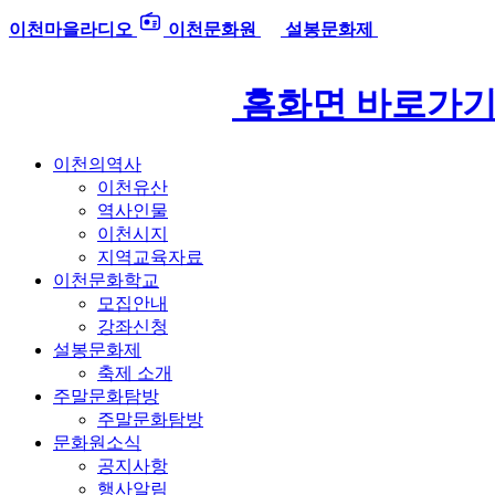
이천마을라디오
이천문화원
설봉문화제
홈화면 바로가
이천의역사
이천유산
역사인물
이천시지
지역교육자료
이천문화학교
모집안내
강좌신청
설봉문화제
축제 소개
주말문화탐방
주말문화탐방
문화원소식
공지사항
행사알림