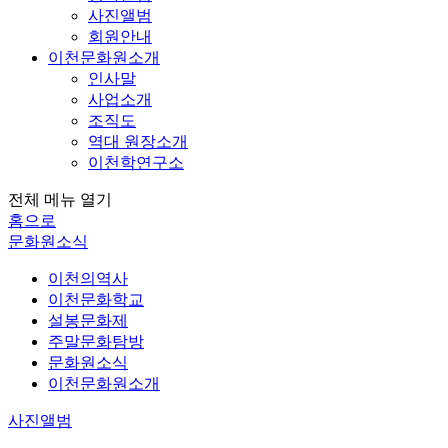
사진앨범
회원안내
이천문화원소개
인사말
사업소개
조직도
역대 원장소개
이천학연구소
전체 메뉴 열기
홈으로
문화원소식
이천의역사
이천문화학교
설봉문화제
주말문화탐방
문화원소식
이천문화원소개
사진앨범