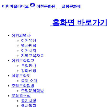
이천마을라디오
이천문화원
설봉문화제
홈화면 바로가
이천의역사
이천유산
역사인물
이천시지
지역교육자료
이천문화학교
모집안내
강좌신청
설봉문화제
축제 소개
주말문화탐방
주말문화탐방
문화원소식
공지사항
행사알림